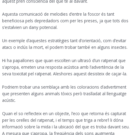
aquest pren consciència del que té al davant.
Aquesta comunicació de melodies d’entre la foscor és tant
beneficiosa pels depredadors com per les preses, ja que tots dos
s’estalvien un dany potencial.
Un exemple d’aquestes estratègies tant d’orientació, com d’evitar
atacs o inclús la mort, el podem trobar també en alguns insectes.
Hi ha papallones que quan escolten un ultrasó d’un ratpenat que
s’apropa, emeten una resposta acústica amb l’advertència de la
seva toxicitat pel ratpenat. Aleshores aquest desisteix de caçar-la.
Podriem trobar una semblaça amb les coloracions d’advertiment
que presenten alguns animals tòxics però traslladat al llenguatge
acústic.
Quan el so reflecteix en un objecte, l’eco que retorna és capturat
per les orelles del ratpenat, i el temps que triga a rebre’l li dóna
informació sobre la mida i la ubicació del que es troba davant seu.
A mesura que s’apropa, la freqüència dels sons augmenta