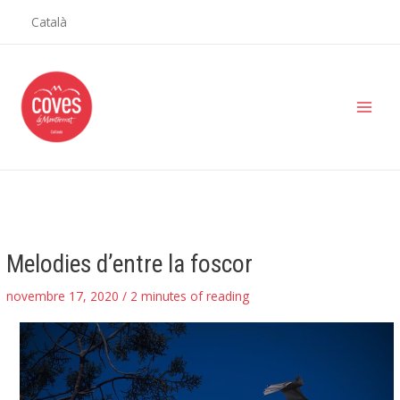
Vés
Català
al
contingut
Main
Men
Melodies d’entre la foscor
novembre 17, 2020
/
2 minutes of reading