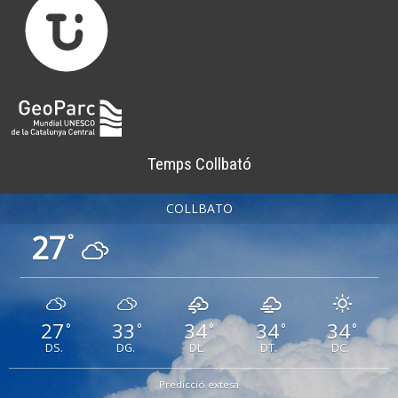
Temps Collbató
COLLBATÓ
27
°
27
33
34
34
34
°
°
°
°
°
DS.
DG.
DL.
DT.
DC.
Predicció extesa