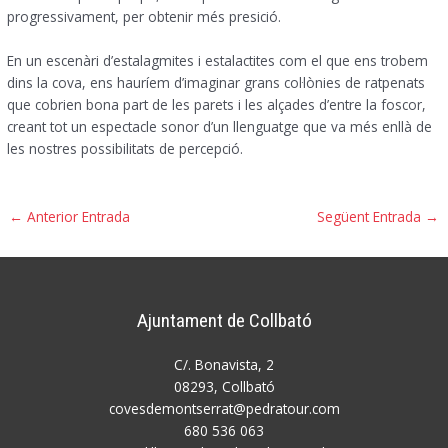
progressivament, per obtenir més presició.
En un escenàri d’estalagmites i estalactites com el que ens trobem
dins la cova, ens hauríem d’imaginar grans col·lònies de ratpenats
que cobrien bona part de les parets i les alçades d’entre la foscor,
creant tot un espectacle sonor d’un llenguatge que va més enllà de
les nostres possibilitats de percepció.
Navegació
←
Anterior Entrada
Següent Entrada
→
d'entrades
Ajuntament de Collbató
C/. Bonavista, 2
08293, Collbató
covesdemontserrat@pedratour.
com
680 536 063